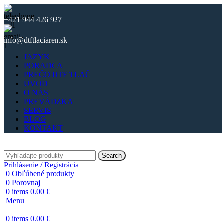
+421 944 426 927
info@dtftlaciaren.sk
JAZYK
PORADCA
PREČO DTF TLAČ
ÚVOD
O NÁS
PREVÁDZKA
SERVIS
BLOG
KONTAKT
Search
Prihlásenie / Registrácia
0
Obľúbené produkty
0
Porovnaj
0
items
0.00
€
Menu
0
items
0.00
€