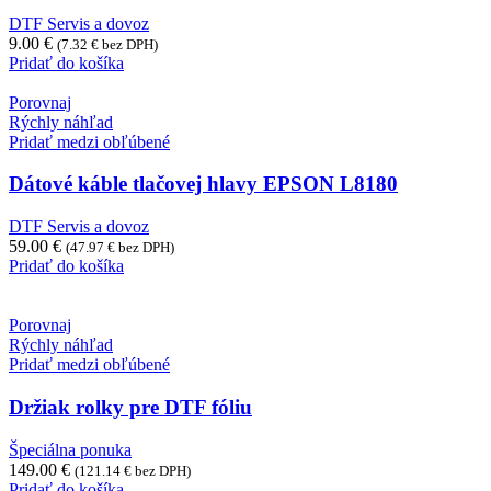
DTF Servis a dovoz
9.00
€
(
7.32
€
bez DPH)
Pridať do košíka
Porovnaj
Rýchly náhľad
Pridať medzi obľúbené
Dátové káble tlačovej hlavy EPSON L8180
DTF Servis a dovoz
59.00
€
(
47.97
€
bez DPH)
Pridať do košíka
Porovnaj
Rýchly náhľad
Pridať medzi obľúbené
Držiak rolky pre DTF fóliu
Špeciálna ponuka
149.00
€
(
121.14
€
bez DPH)
Pridať do košíka