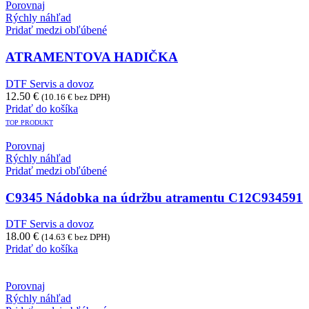
Porovnaj
Rýchly náhľad
Pridať medzi obľúbené
ATRAMENTOVA HADIČKA
DTF Servis a dovoz
12.50
€
(
10.16
€
bez DPH)
Pridať do košíka
TOP PRODUKT
Porovnaj
Rýchly náhľad
Pridať medzi obľúbené
C9345 Nádobka na údržbu atramentu C12C934591
DTF Servis a dovoz
18.00
€
(
14.63
€
bez DPH)
Pridať do košíka
Porovnaj
Rýchly náhľad