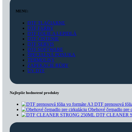
MENU:
DTF TLAČIARNE
DTF FARBY
DTF FÓLIE A LEPIDLÁ
DTF ČISTENIE
DTF SERVIS
DTF SOFTWARE
ŠPECIALNÁ PONUKA
TERMOLISY
ZAPEKACIE RÚRY
UV DTF
Najlepšie hodnotené produkty
DTF prenosová fóli
Obehové čerpadlo pre 
DTF CLEANER 