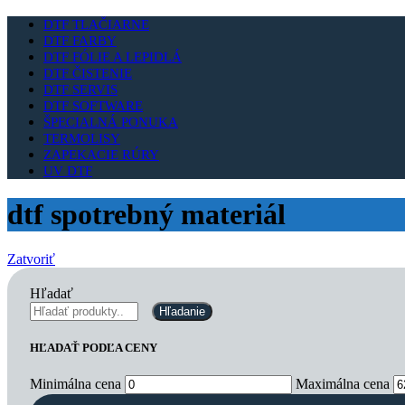
DTF TLAČIARNE
DTF FARBY
DTF FÓLIE A LEPIDLÁ
DTF ČISTENIE
DTF SERVIS
DTF SOFTWARE
ŠPECIALNÁ PONUKA
TERMOLISY
ZAPEKACIE RÚRY
UV DTF
dtf spotrebný materiál
Zatvoriť
Hľadať
Hľadanie
HĽADAŤ PODĽA CENY
Minimálna cena
Maximálna cena