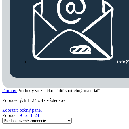
info@
Domov
Produkty so značkou “dtf spotrebný materiál”
Zobrazených 1–24 z 47 výsledkov
Zobraziť bočný panel
Zobraziť
9
12
18
24