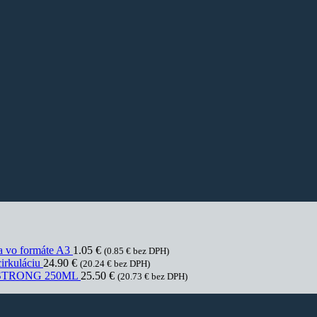
a vo formáte A3
1.05
€
(
0.85
€
bez DPH)
cirkuláciu
24.90
€
(
20.24
€
bez DPH)
STRONG 250ML
25.50
€
(
20.73
€
bez DPH)