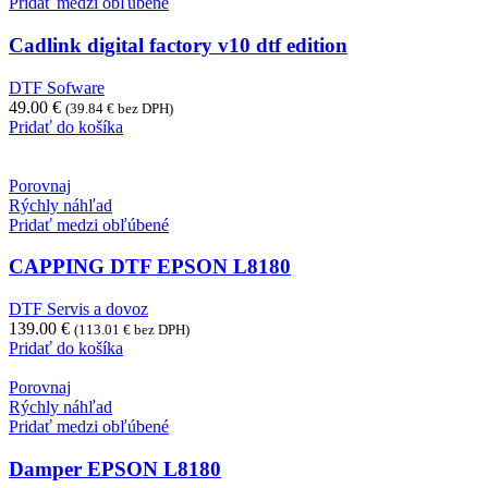
Pridať medzi obľúbené
Cadlink digital factory v10 dtf edition
DTF Sofware
49.00
€
(
39.84
€
bez DPH)
Pridať do košíka
Porovnaj
Rýchly náhľad
Pridať medzi obľúbené
CAPPING DTF EPSON L8180
DTF Servis a dovoz
139.00
€
(
113.01
€
bez DPH)
Pridať do košíka
Porovnaj
Rýchly náhľad
Pridať medzi obľúbené
Damper EPSON L8180