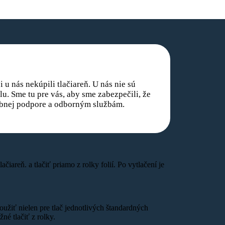
 u nás nekúpili tlačiareň. U nás nie sú
u. Sme tu pre vás, aby sme zabezpečili, že
rebnej podpore a odborným službám.
ačiareň. a tlačiť priamo z rolky folií. Po vytlačení je
žiť nielen pre tlač jednotlivých štandardných
né tlačiť z rolky.