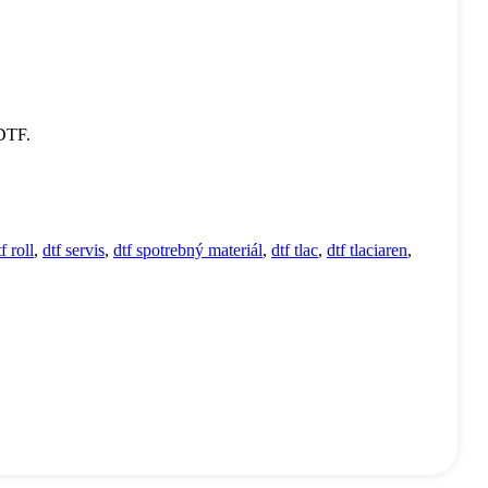
 DTF.
f roll
,
dtf servis
,
dtf spotrebný materiál
,
dtf tlac
,
dtf tlaciaren
,