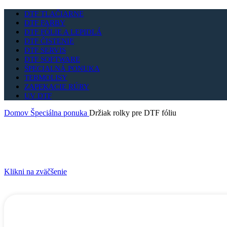
DTF TLAČIARNE
DTF FARBY
DTF FÓLIE A LEPIDLÁ
DTF ČISTENIE
DTF SERVIS
DTF SOFTWARE
ŠPECIALNÁ PONUKA
TERMOLISY
ZAPEKACIE RÚRY
UV DTF
Domov
Špeciálna ponuka
Držiak rolky pre DTF fóliu
Klikni na zväčšenie