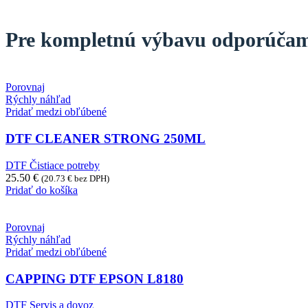
Pre kompletnú výbavu odporúča
Porovnaj
Rýchly náhľad
Pridať medzi obľúbené
DTF CLEANER STRONG 250ML
DTF Čistiace potreby
25.50
€
(
20.73
€
bez DPH)
Pridať do košíka
Porovnaj
Rýchly náhľad
Pridať medzi obľúbené
CAPPING DTF EPSON L8180
DTF Servis a dovoz