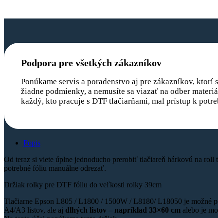
Podpora pre všetkých zákazníkov
Ponúkame servis a poradenstvo aj pre zákazníkov, ktorí si
žiadne podmienky, a nemusíte sa viazať na odber materiál
každý, kto pracuje s DTF tlačiarňami, mal prístup k pot
Popis
Od teraz si viete úplne jednoducho prerobiť tlačiareň hárkovú na roll tl
potrebné fóliu manuálne odrezať.
Držiak rolky pre DTF fóliu do veľkosti rolky 39cm
Tlačiarne Epson L805 / L1800 / 1500W / L8180/ L18050 je možné pou
A4/A3 listov, ale aj
dlhých listov – napríklad 33×60 cm
alebo je mož