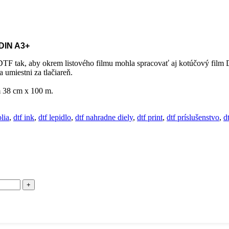
 DIN A3+
DTF tak, aby okrem listového filmu mohla spracovať aj kotúčový film
 umiestni za tlačiareň.
m 38 cm x 100 m.
olia
,
dtf ink
,
dtf lepidlo
,
dtf nahradne diely
,
dtf print
,
dtf príslušenstvo
,
dt