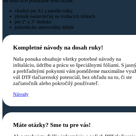
Na tento účel ponúkame tento držiak.
vhodný pre A1 a menšie rolky
plynule nastaviteľný na vodiacich rúrkach
pre 2″ a 3″ dutinku
jednoducho univerzálny držiak
Kompletné návody na dosah ruky!
Naša ponuka obsahuje všetky potrebné návody na
inštaláciu, údržbu a prácu so špeciálnymi fóliami. S jasn
a prehľadnými pokynmi vám pomôžeme maximálne využ
váš DTF tlačiarenský potenciál, bez ohľadu na to, či ste
začiatočník alebo pokročilý používateľ.
Návody
Máte otázky? Sme tu pre vás!