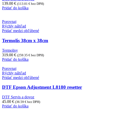
139.00
€
(
113.01
€
bez DPH)
Pridať do košíka
Porovnaj
Rýchly náhľad
Pridať medzi obľúbené
Termolis 38cm x 38cm
Termolisy
319.00
€
(
259.35
€
bez DPH)
Pridať do košíka
Porovnaj
Rýchly náhľad
Pridať medzi obľúbené
DTF Epson Adjustment L8180 resetter
DTF Servis a dovoz
45.00
€
(
36.59
€
bez DPH)
Pridať do košíka