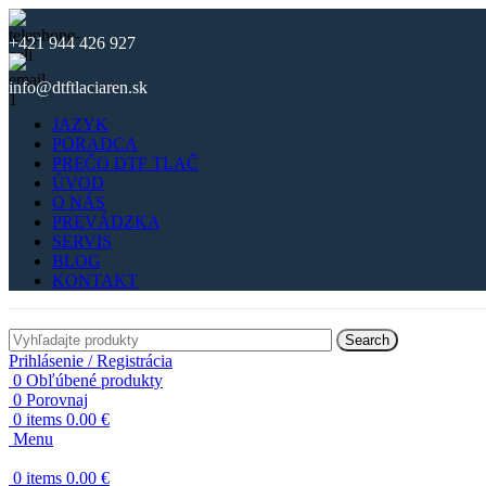
+421 944 426 927
info@dtftlaciaren.sk
JAZYK
PORADCA
PREČO DTF TLAČ
ÚVOD
O NÁS
PREVÁDZKA
SERVIS
BLOG
KONTAKT
Search
Prihlásenie / Registrácia
0
Obľúbené produkty
0
Porovnaj
0
items
0.00
€
Menu
0
items
0.00
€