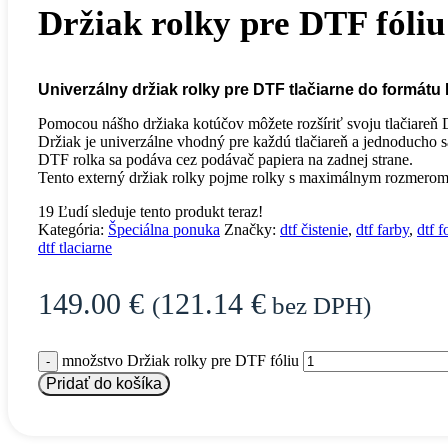
Držiak rolky pre DTF fóliu
Univerzálny držiak rolky pre DTF tlačiarne do formátu
Pomocou nášho držiaka kotúčov môžete rozšíriť svoju tlačiareň 
Držiak je univerzálne vhodný pre každú tlačiareň a jednoducho sa
DTF rolka sa podáva cez podávač papiera na zadnej strane.
Tento externý držiak rolky pojme rolky s maximálnym rozmero
19
Ľudí sleduje tento produkt teraz!
Kategória:
Špeciálna ponuka
Značky:
dtf čistenie
,
dtf farby
,
dtf f
dtf tlaciarne
149.00
€
121.14
€
(
bez DPH)
množstvo Držiak rolky pre DTF fóliu
Pridať do košíka