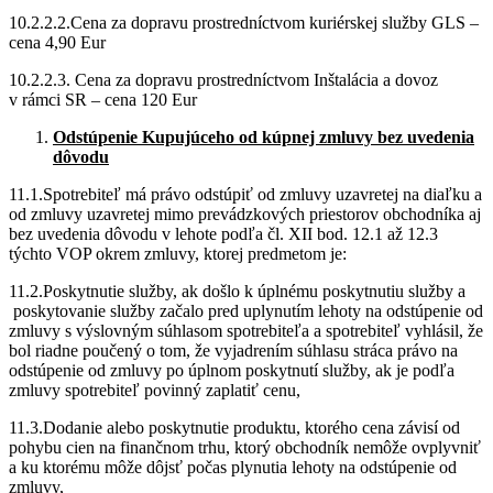
10.2.2.2.Cena za dopravu prostredníctvom kuriérskej služby GLS –
cena 4,90 Eur
10.2.2.3. Cena za dopravu prostredníctvom Inštalácia a dovoz
v rámci SR – cena 120 Eur
Odstúpenie Kupujúceho od kúpnej zmluvy bez uvedenia
dôvodu
11.1.Spotrebiteľ má právo odstúpiť od zmluvy uzavretej na diaľku a
od zmluvy uzavretej mimo prevádzkových priestorov obchodníka aj
bez uvedenia dôvodu v lehote podľa čl. XII bod. 12.1 až 12.3
týchto VOP okrem zmluvy, ktorej predmetom je:
11.2.Poskytnutie služby, ak došlo k úplnému poskytnutiu služby a
poskytovanie služby začalo pred uplynutím lehoty na odstúpenie od
zmluvy s výslovným súhlasom spotrebiteľa a spotrebiteľ vyhlásil, že
bol riadne poučený o tom, že vyjadrením súhlasu stráca právo na
odstúpenie od zmluvy po úplnom poskytnutí služby, ak je podľa
zmluvy spotrebiteľ povinný zaplatiť cenu,
11.3.Dodanie alebo poskytnutie produktu, ktorého cena závisí od
pohybu cien na finančnom trhu, ktorý obchodník nemôže ovplyvniť
a ku ktorému môže dôjsť počas plynutia lehoty na odstúpenie od
zmluvy,