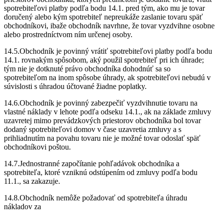
spotrebiteľovi platby podľa bodu 14.1. pred tým, ako mu je tovar
doručený alebo kým spotrebiteľ nepreukáže zaslanie tovaru späť
obchodníkovi, ibaže obchodník navrhne, že tovar vyzdvihne osobne
alebo prostredníctvom ním určenej osoby.
14.5.Obchodník je povinný vrátiť spotrebiteľovi platby podľa bodu
14.1. rovnakým spôsobom, aký použil spotrebiteľ pri ich úhrade;
tým nie je dotknuté právo obchodníka dohodnúť sa so
spotrebiteľom na inom spôsobe úhrady, ak spotrebiteľovi nebudú v
súvislosti s úhradou účtované žiadne poplatky.
14.6.Obchodník je povinný zabezpečiť vyzdvihnutie tovaru na
vlastné náklady v lehote podľa odseku 14.1., ak na základe zmluvy
uzavretej mimo prevádzkových priestorov obchodníka bol tovar
dodaný spotrebiteľovi domov v čase uzavretia zmluvy a s
prihliadnutím na povahu tovaru nie je možné tovar odoslať späť
obchodníkovi poštou.
14.7.Jednostranné započítanie pohľadávok obchodníka a
spotrebiteľa, ktoré vzniknú odstúpením od zmluvy podľa bodu
11.1., sa zakazuje.
14.8.Obchodník nemôže požadovať od spotrebiteľa úhradu
nákladov za