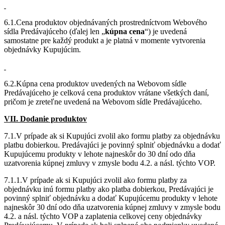
6.1.Cena produktov objednávaných prostredníctvom Webového
sídla Predávajúceho (ďalej len „
kúpna cena
“) je uvedená
samostatne pre každý produkt a je platná v momente vytvorenia
objednávky Kupujúcim.
6.2.Kúpna cena produktov uvedených na Webovom sídle
Predávajúceho je celková cena produktov vrátane všetkých daní,
pričom je zreteľne uvedená na Webovom sídle Predávajúceho.
VII. Dodanie produktov
7.1.V prípade ak si Kupujúci zvolil ako formu platby za objednávku
platbu dobierkou. Predávajúci je povinný splniť objednávku a dodať
Kupujúcemu produkty v lehote najneskôr do 30 dní odo dňa
uzatvorenia kúpnej zmluvy v zmysle bodu 4.2. a násl. týchto VOP.
7.1.1.V prípade ak si Kupujúci zvolil ako formu platby za
objednávku inú formu platby ako platba dobierkou, Predávajúci je
povinný splniť objednávku a dodať Kupujúcemu produkty v lehote
najneskôr 30 dní odo dňa uzatvorenia kúpnej zmluvy v zmysle bodu
4.2. a násl. týchto VOP a zaplatenia celkovej ceny objednávky