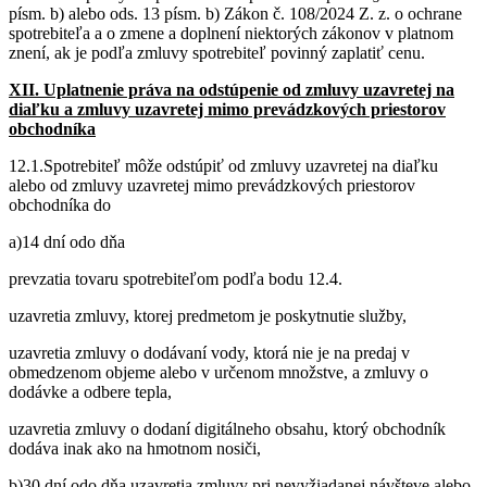
písm. b) alebo ods. 13 písm. b) Zákon č. 108/2024 Z. z. o ochrane
spotrebiteľa a o zmene a doplnení niektorých zákonov v platnom
znení, ak je podľa zmluvy spotrebiteľ povinný zaplatiť cenu.
XII.
Uplatnenie práva na odstúpenie od zmluvy uzavretej na
diaľku a zmluvy uzavretej mimo prevádzkových priestorov
obchodníka
12.1.Spotrebiteľ môže odstúpiť od zmluvy uzavretej na diaľku
alebo od zmluvy uzavretej mimo prevádzkových priestorov
obchodníka do
a)14 dní odo dňa
prevzatia tovaru spotrebiteľom podľa bodu 12.4.
uzavretia zmluvy, ktorej predmetom je poskytnutie služby,
uzavretia zmluvy o dodávaní vody, ktorá nie je na predaj v
obmedzenom objeme alebo v určenom množstve, a zmluvy o
dodávke a odbere tepla,
uzavretia zmluvy o dodaní digitálneho obsahu, ktorý obchodník
dodáva inak ako na hmotnom nosiči,
b)30 dní odo dňa uzavretia zmluvy pri nevyžiadanej návšteve alebo