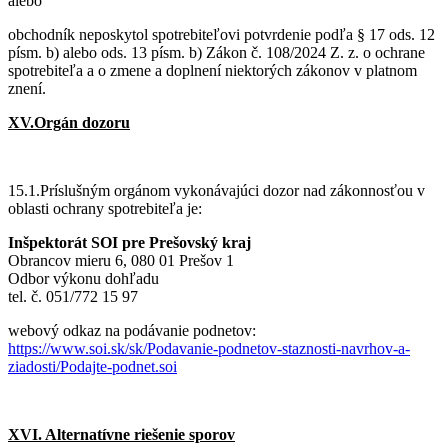
alebo
obchodník neposkytol spotrebiteľovi potvrdenie podľa § 17 ods. 12
písm. b) alebo ods. 13 písm. b) Zákon č. 108/2024 Z. z. o ochrane
spotrebiteľa a o zmene a doplnení niektorých zákonov v platnom
znení.
XV.Orgán dozoru
15.1.Príslušným orgánom vykonávajúci dozor nad zákonnosťou v
oblasti ochrany spotrebiteľa je:
Inšpektorát SOI pre Prešovský kraj
Obrancov mieru 6, 080 01 Prešov 1
Odbor výkonu dohľadu
tel. č. 051/772 15 97
webový odkaz na podávanie podnetov:
https://www.soi.sk/sk/Podavanie-podnetov-staznosti-navrhov-a-
ziadosti/Podajte-podnet.soi
XVI. Alternatívne riešenie sporov