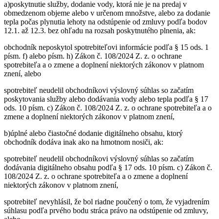
a)poskytnutie služby, dodanie vody, ktorá nie je na predaj v
obmedzenom objeme alebo v určenom množstve, alebo za dodanie
tepla počas plynutia lehoty na odstúpenie od zmluvy podľa bodov
12.1. až 12.3. bez ohľadu na rozsah poskytnutého plnenia, ak:
obchodník neposkytol spotrebiteľovi informácie podľa § 15 ods. 1
písm. f) alebo písm. h) Zákon č. 108/2024 Z. z. o ochrane
spotrebiteľa a o zmene a doplnení niektorých zákonov v platnom
znení, alebo
spotrebiteľ neudelil obchodníkovi výslovný súhlas so začatím
poskytovania služby alebo dodávania vody alebo tepla podľa § 17
ods. 10 písm. c) Zákon č. 108/2024 Z. z. o ochrane spotrebiteľa a o
zmene a doplnení niektorých zákonov v platnom znení,
b)úplné alebo čiastočné dodanie digitálneho obsahu, ktorý
obchodník dodáva inak ako na hmotnom nosiči, ak:
spotrebiteľ neudelil obchodníkovi výslovný súhlas so začatím
dodávania digitálneho obsahu podľa § 17 ods. 10 písm. c) Zákon č.
108/2024 Z. z. o ochrane spotrebiteľa a o zmene a doplnení
niektorých zákonov v platnom znení,
spotrebiteľ nevyhlásil, že bol riadne poučený o tom, že vyjadrením
súhlasu podľa prvého bodu stráca právo na odstúpenie od zmluvy,