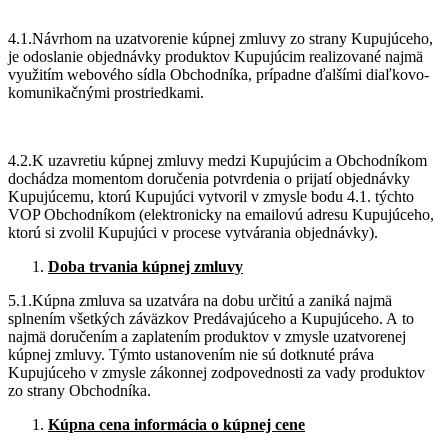
4.1.Návrhom na uzatvorenie kúpnej zmluvy zo strany Kupujúceho,
je odoslanie objednávky produktov Kupujúcim realizované najmä
využitím webového sídla Obchodníka, prípadne ďalšími diaľkovo-
komunikačnými prostriedkami.
4.2.K uzavretiu kúpnej zmluvy medzi Kupujúcim a Obchodníkom
dochádza momentom doručenia potvrdenia o prijatí objednávky
Kupujúcemu, ktorú Kupujúci vytvoril v zmysle bodu 4.1. týchto
VOP Obchodníkom (elektronicky na emailovú adresu Kupujúceho,
ktorú si zvolil Kupujúci v procese vytvárania objednávky).
Doba trvania kúpnej zmluvy
5.1.Kúpna zmluva sa uzatvára na dobu určitú a zaniká najmä
splnením všetkých záväzkov Predávajúceho a Kupujúceho. A to
najmä doručením a zaplatením produktov v zmysle uzatvorenej
kúpnej zmluvy. Týmto ustanovením nie sú dotknuté práva
Kupujúceho v zmysle zákonnej zodpovednosti za vady produktov
zo strany Obchodníka.
Kúpna cena informácia o kúpnej cene