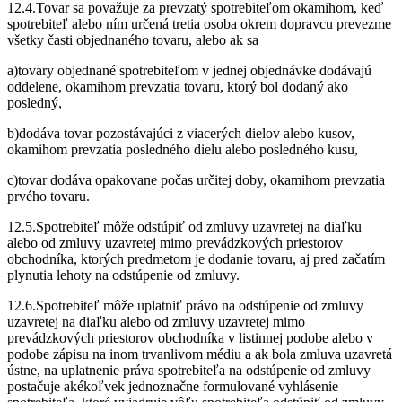
12.4.Tovar sa považuje za prevzatý spotrebiteľom okamihom, keď
spotrebiteľ alebo ním určená tretia osoba okrem dopravcu prevezme
všetky časti objednaného tovaru, alebo ak sa
a)tovary objednané spotrebiteľom v jednej objednávke dodávajú
oddelene, okamihom prevzatia tovaru, ktorý bol dodaný ako
posledný,
b)dodáva tovar pozostávajúci z viacerých dielov alebo kusov,
okamihom prevzatia posledného dielu alebo posledného kusu,
c)tovar dodáva opakovane počas určitej doby, okamihom prevzatia
prvého tovaru.
12.5.Spotrebiteľ môže odstúpiť od zmluvy uzavretej na diaľku
alebo od zmluvy uzavretej mimo prevádzkových priestorov
obchodníka, ktorých predmetom je dodanie tovaru, aj pred začatím
plynutia lehoty na odstúpenie od zmluvy.
12.6.Spotrebiteľ môže uplatniť právo na odstúpenie od zmluvy
uzavretej na diaľku alebo od zmluvy uzavretej mimo
prevádzkových priestorov obchodníka v listinnej podobe alebo v
podobe zápisu na inom trvanlivom médiu a ak bola zmluva uzavretá
ústne, na uplatnenie práva spotrebiteľa na odstúpenie od zmluvy
postačuje akékoľvek jednoznačne formulované vyhlásenie