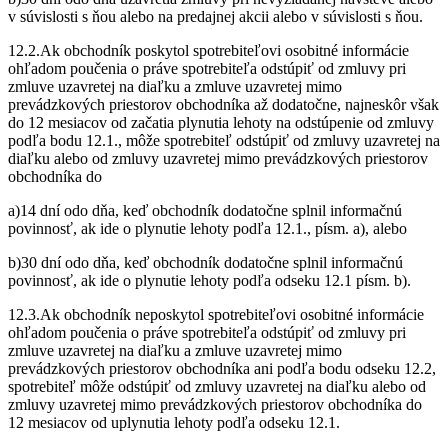
v súvislosti s ňou alebo na predajnej akcii alebo v súvislosti s ňou.
12.2.Ak obchodník poskytol spotrebiteľovi osobitné informácie
ohľadom poučenia o práve spotrebiteľa odstúpiť od zmluvy pri
zmluve uzavretej na diaľku a zmluve uzavretej mimo
prevádzkových priestorov obchodníka až dodatočne, najneskôr však
do 12 mesiacov od začatia plynutia lehoty na odstúpenie od zmluvy
podľa bodu 12.1., môže spotrebiteľ odstúpiť od zmluvy uzavretej na
diaľku alebo od zmluvy uzavretej mimo prevádzkových priestorov
obchodníka do
a)14 dní odo dňa, keď obchodník dodatočne splnil informačnú
povinnosť, ak ide o plynutie lehoty podľa 12.1., písm. a), alebo
b)30 dní odo dňa, keď obchodník dodatočne splnil informačnú
povinnosť, ak ide o plynutie lehoty podľa odseku 12.1 písm. b).
12.3.Ak obchodník neposkytol spotrebiteľovi osobitné informácie
ohľadom poučenia o práve spotrebiteľa odstúpiť od zmluvy pri
zmluve uzavretej na diaľku a zmluve uzavretej mimo
prevádzkových priestorov obchodníka ani podľa bodu odseku 12.2,
spotrebiteľ môže odstúpiť od zmluvy uzavretej na diaľku alebo od
zmluvy uzavretej mimo prevádzkových priestorov obchodníka do
12 mesiacov od uplynutia lehoty podľa odseku 12.1.