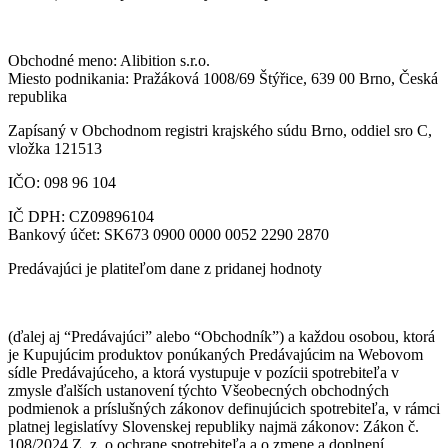
Obchodné meno: Alibition s.r.o.
Miesto podnikania: Pražáková 1008/69 Štýřice, 639 00 Brno, Česká
republika
Zapísaný v Obchodnom registri krajského súdu Brno, oddiel sro C,
vložka 121513
IČO: 098 96 104
IČ DPH: CZ09896104
Bankový účet: SK673 0900 0000 0052 2290 2870
Predávajúci je platiteľom dane z pridanej hodnoty
(ďalej aj “Predávajúci” alebo “Obchodník”) a každou osobou, ktorá
je Kupujúcim produktov ponúkaných Predávajúcim na Webovom
sídle Predávajúceho, a ktorá vystupuje v pozícii spotrebiteľa v
zmysle ďalších ustanovení týchto Všeobecných obchodných
podmienok a príslušných zákonov definujúcich spotrebiteľa, v rámci
platnej legislatívy Slovenskej republiky najmä zákonov: Zákon č.
108/2024 Z. z. o ochrane spotrebiteľa a o zmene a doplnení