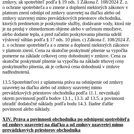
zmluvy, ak spotrebiteľ podľa § 19 ods. 1 Zákona č. 108/2024 Z. z.
o ochrane spotrebiteľa a o zmene a doplnení niektorých zákonov v
platnom znení odstúpi od zmluvy uzavretej na diaľku alebo od
zmluvy uzavretej mimo prevádzkových priestorov obchodníka,
ktorých predmetom je poskytnutie služby, dodávanie vody, ktorá nie
je na predaj v obmedzenom objeme alebo v určenom množstve,
alebo dodanie tepla, a pred začatím poskytovania plnenia udelil
výslovný súhlas podľa § 17 ods. 10 písm. c) Zákona č. 108/2024 Z.
z. o ochrane spotrebiteľa a o zmene a doplnení niektorých zákonov
v platnom znení. Cena za skutočne poskytnuté plnenie sa vypočíta
pomerne na základe celkovej ceny dohodnutej v zmluve. Cena za
skutočne poskytnuté plnenie sa vypočíta na základe trhovej ceny
poskytnutého plnenia, ak je celková cena dohodnutá v zmluve
nadhodnotená.
13.5.Spotrebiteľovi z uplatnenia práva na odstúpenie od zmluvy
uzavretej na diaľku alebo od zmluvy uzavretej mimo
prevádzkových priestorov obchodníka podľa 11.1. nevznikajú
okrem povinností podľa bodov 13.1., 13.3. až 13.5. a povinnosti
uhradiť dodatočné náklady podľa bodu 14.3. žiadne ďalšie
povinnosti alebo náklady.
XIV. Práva a povinnosti obchodníka po odstúpení spotrebiteľa
od zmluvy uzavretej na diaľku a od zmluvy uzavretej mimo
prevádzkových priestorov obchodníka