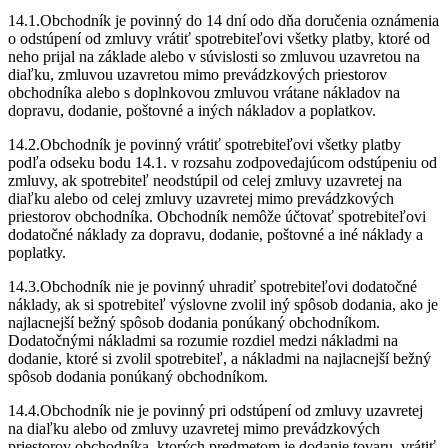
14.1.Obchodník je povinný do 14 dní odo dňa doručenia oznámenia
o odstúpení od zmluvy vrátiť spotrebiteľovi všetky platby, ktoré od
neho prijal na základe alebo v súvislosti so zmluvou uzavretou na
diaľku, zmluvou uzavretou mimo prevádzkových priestorov
obchodníka alebo s doplnkovou zmluvou vrátane nákladov na
dopravu, dodanie, poštovné a iných nákladov a poplatkov.
14.2.Obchodník je povinný vrátiť spotrebiteľovi všetky platby
podľa odseku bodu 14.1. v rozsahu zodpovedajúcom odstúpeniu od
zmluvy, ak spotrebiteľ neodstúpil od celej zmluvy uzavretej na
diaľku alebo od celej zmluvy uzavretej mimo prevádzkových
priestorov obchodníka. Obchodník nemôže účtovať spotrebiteľovi
dodatočné náklady za dopravu, dodanie, poštovné a iné náklady a
poplatky.
14.3.Obchodník nie je povinný uhradiť spotrebiteľovi dodatočné
náklady, ak si spotrebiteľ výslovne zvolil iný spôsob dodania, ako je
najlacnejší bežný spôsob dodania ponúkaný obchodníkom.
Dodatočnými nákladmi sa rozumie rozdiel medzi nákladmi na
dodanie, ktoré si zvolil spotrebiteľ, a nákladmi na najlacnejší bežný
spôsob dodania ponúkaný obchodníkom.
14.4.Obchodník nie je povinný pri odstúpení od zmluvy uzavretej
na diaľku alebo od zmluvy uzavretej mimo prevádzkových
priestorov obchodníka, ktorých predmetom je dodanie tovaru, vrátiť