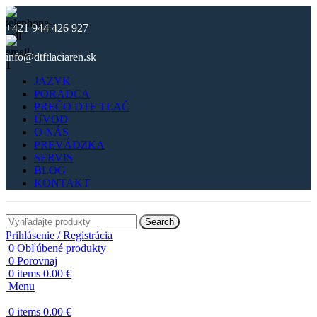
+421 944 426 927
info@dtftlaciaren.sk
JAZYK
PORADCA
PREČO DTF TLAČ
ÚVOD
O NÁS
PREVÁDZKA
SERVIS
BLOG
KONTAKT
Search
Prihlásenie / Registrácia
0
Obľúbené produkty
0
Porovnaj
0
items
0.00
€
Menu
0
items
0.00
€