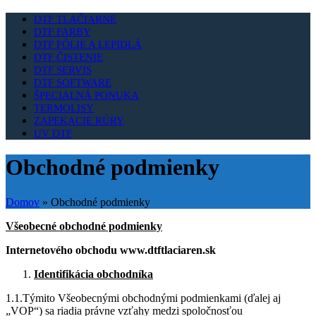
DTF TLAČIARNE
DTF FARBY
DTF FÓLIE A LEPIDLÁ
DTF ČISTENIE
DTF SERVIS
DTF SOFTWARE
ŠPECIALNÁ PONUKA
TERMOLISY
ZAPEKACIE RÚRY
UV DTF
Obchodné podmienky
Domov
»
Obchodné podmienky
Všeobecné obchodné podmienky
Internetového obchodu www.dtftlaciaren.sk
Identifikácia obchodníka
1.1.Týmito Všeobecnými obchodnými podmienkami (ďalej aj
„VOP“) sa riadia právne vzťahy medzi spoločnosťou