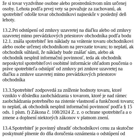
že si tovar vyzdvihne osobne alebo prostredníctvom ním určenej
osoby. Lehota podľa prvej vety sa považuje za zachovanú, ak
spotrebiteľ odošle tovar obchodníkovi najneskôr v posledný deň
lehoty.
13.2.Pri odstúpení od zmluvy uzavretej na diaľku alebo od zmluvy
uzavretej mimo prevádzkových priestorov obchodníka podľa bodu
12.1. znáša spotrebiteľ len náklady na vrátenie tovaru obchodníkovi
alebo osobe určenej obchodníkom na prevzatie tovaru; to neplatí, ak
obchodník súhlasil, že náklady bude znášať sám, alebo ak
obchodník nesplnil informačnú povinnosť, teda ak obchodník
neposkytol spotrebiteľovi osobitné informácie ohľadom poučenia o
práve spotrebiteľa odstúpiť od zmluvy pri zmluve uzavretej na
diaľku a zmluve uzavretej mimo prevádzkových priestorov
obchodníka
13.3.Spotrebiteľ zodpovedá za zníženie hodnoty tovaru, ktoré
vzniklo v dôsledku zaobchádzania s tovarom, ktoré je nad rámec
zaobchádzania potrebného na zistenie vlastností a funkčnosti tovaru;
to neplatí, ak obchodník nesplnil informačnú povinnosť podľa § 15
ods. 1 písm. f) Zákona č. 108/2024 Z. z. o ochrane spotrebiteľa a o
zmene a doplnení niektorých zákonov v platnom znení.
13.4.Spotrebiteľ je povinný uhradiť obchodníkovi cenu za skutočne
poskytnuté plnenie do dňa doručenia oznámenia o odstúpení od