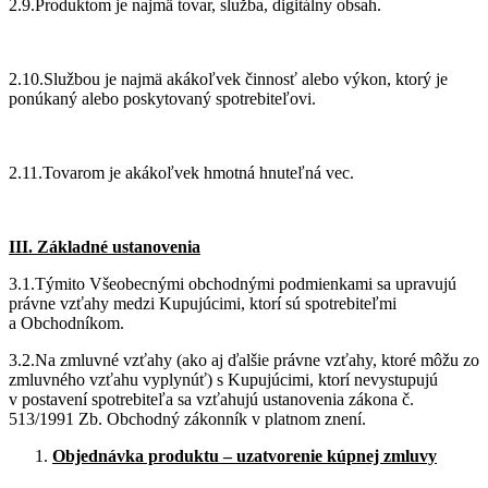
2.9.Produktom je najmä tovar, služba, digitálny obsah.
2.10.Službou je najmä akákoľvek činnosť alebo výkon, ktorý je
ponúkaný alebo poskytovaný spotrebiteľovi.
2.11.Tovarom je akákoľvek hmotná hnuteľná vec.
III. Základné ustanovenia
3.1.Týmito Všeobecnými obchodnými podmienkami sa upravujú
právne vzťahy medzi Kupujúcimi, ktorí sú spotrebiteľmi
a Obchodníkom.
3.2.Na zmluvné vzťahy (ako aj ďalšie právne vzťahy, ktoré môžu zo
zmluvného vzťahu vyplynúť) s Kupujúcimi, ktorí nevystupujú
v postavení spotrebiteľa sa vzťahujú ustanovenia zákona č.
513/1991 Zb. Obchodný zákonník v platnom znení.
Objednávka produktu – uzatvorenie kúpnej zmluvy