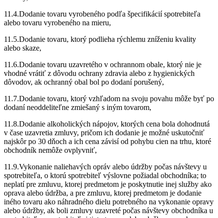
11.4.Dodanie tovaru vyrobeného podľa špecifikácií spotrebiteľa
alebo tovaru vyrobeného na mieru,
11.5.Dodanie tovaru, ktorý podlieha rýchlemu zníženiu kvality
alebo skaze,
11.6.Dodanie tovaru uzavretého v ochrannom obale, ktorý nie je
vhodné vrátiť z dôvodu ochrany zdravia alebo z hygienických
dôvodov, ak ochranný obal bol po dodaní porušený,
11.7.Dodanie tovaru, ktorý vzhľadom na svoju povahu môže byť po
dodaní neoddeliteľne zmiešaný s iným tovarom,
11.8.Dodanie alkoholických nápojov, ktorých cena bola dohodnutá
v čase uzavretia zmluvy, pričom ich dodanie je možné uskutočniť
najskôr po 30 dňoch a ich cena závisí od pohybu cien na trhu, ktoré
obchodník nemôže ovplyvniť,
11.9.Vykonanie naliehavých opráv alebo údržby počas návštevy u
spotrebiteľa, o ktorú spotrebiteľ výslovne požiadal obchodníka; to
neplatí pre zmluvu, ktorej predmetom je poskytnutie inej služby ako
oprava alebo údržba, a pre zmluvu, ktorej predmetom je dodanie
iného tovaru ako náhradného dielu potrebného na vykonanie opravy
alebo údržby, ak boli zmluvy uzavreté počas návštevy obchodníka u