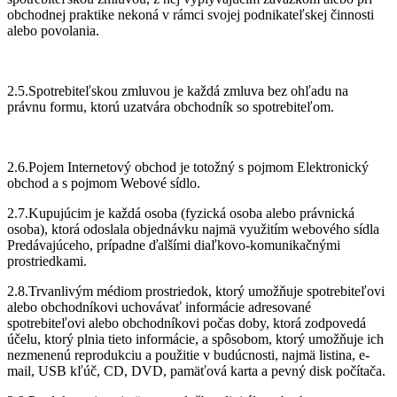
obchodnej praktike nekoná v rámci svojej podnikateľskej činnosti
alebo povolania.
2.5.Spotrebiteľskou zmluvou je každá zmluva bez ohľadu na
právnu formu, ktorú uzatvára obchodník so spotrebiteľom.
2.6.Pojem Internetový obchod je totožný s pojmom Elektronický
obchod a s pojmom Webové sídlo.
2.7.Kupujúcim je každá osoba (fyzická osoba alebo právnická
osoba), ktorá odoslala objednávku najmä využitím webového sídla
Predávajúceho, prípadne ďalšími diaľkovo-komunikačnými
prostriedkami.
2.8.Trvanlivým médiom prostriedok, ktorý umožňuje spotrebiteľovi
alebo obchodníkovi uchovávať informácie adresované
spotrebiteľovi alebo obchodníkovi počas doby, ktorá zodpovedá
účelu, ktorý plnia tieto informácie, a spôsobom, ktorý umožňuje ich
nezmenenú reprodukciu a použitie v budúcnosti, najmä listina, e-
mail, USB kľúč, CD, DVD, pamäťová karta a pevný disk počítača.