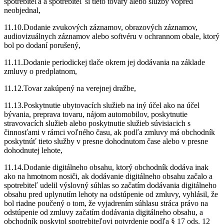
spotrebiteľa a spotrebiteľ si tieto tovary alebo služby vopred
neobjednal,
11.10.Dodanie zvukových záznamov, obrazových záznamov,
audiovizuálnych záznamov alebo softvéru v ochrannom obale, ktorý
bol po dodaní porušený,
11.11.Dodanie periodickej tlače okrem jej dodávania na základe
zmluvy o predplatnom,
11.12.Tovar zakúpený na verejnej dražbe,
11.13.Poskytnutie ubytovacích služieb na iný účel ako na účel
bývania, preprava tovaru, nájom automobilov, poskytnutie
stravovacích služieb alebo poskytnutie služieb súvisiacich s
činnosťami v rámci voľného času, ak podľa zmluvy má obchodník
poskytnúť tieto služby v presne dohodnutom čase alebo v presne
dohodnutej lehote,
11.14.Dodanie digitálneho obsahu, ktorý obchodník dodáva inak
ako na hmotnom nosiči, ak dodávanie digitálneho obsahu začalo a
spotrebiteľ udelil výslovný súhlas so začatím dodávania digitálneho
obsahu pred uplynutím lehoty na odstúpenie od zmluvy, vyhlásil, že
bol riadne poučený o tom, že vyjadrením súhlasu stráca právo na
odstúpenie od zmluvy začatím dodávania digitálneho obsahu, a
obchodník poskytol spotrebiteľovi potvrdenie podľa § 17 ods. 12