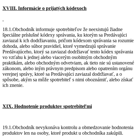
XVIII. Informácie o prijatých kódexoch
18.1.Obchodník informuje spotrebiteľov že neexistujú žiadne
špeciálne príslušné kódexy správania, ku ktorým sa Predávajúci
zaviazal k ich dodržiavaniu, pričom kódexom správania sa rozumie
dohoda, alebo súbor pravidiel, ktoré vymedzujú správanie
Predávajúceho, ktorý sa zaviazal dodržiavať tento kódex správania
vo vzťahu k jednej alebo viacerým osobitným obchodným
praktikám, alebo obchodným odvetviam, ak tieto nie sú ustanovené
zákonom, alebo iným právnym predpisom alebo opatrením orgánu
verejnej správy, ktoré sa Predávajúci zaviazal dodržiavať, a o
spôsobe, akým sa môže spotrebiteľ s nimi oboznámiť, alebo získať
ich znenie.
XIX. Hodnotenie produktov spotrebiteľmi
19.1.Obchodník nevykonáva kontrolu a obmedzovanie hodnotenia
produktov len na osoby, ktoré produkt u obchodníka zakúpili.