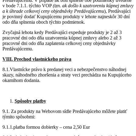
Predávajúcemu. V prípade ak boli splnené obe podmienky uvedené
v bode 7.1.1. týchto VOP
(tzn. ak došlo k uzatvoreniu kúpnej zmluvy
a k úhrade celkovej ceny objednávky Predávajúcemu
), Predávajúci
je povinný dodať Kupujúcemu produkty v lehote najneskôr 30 dní
odo dňa splnenia oboch týchto podmienok.
Zvyčajná lehota kedy Predávajúci expeduje produkty je 2 až 3
pracovné dni odo dňa uzatvorenia kúpnej zmluvy alebo 2 až 3
pracovné dni odo dňa zaplatenia celkovej ceny objednávky
Predávajúcemu.
VIII. Prechod vlastníckeho práva
8.1.Vlastnícke právo k predanej veci a nebezpečenstvo náhodnej
skazy, náhodného zhoršenia a straty veci prechádza na Kupujúceho
okamihom dodania.
Spôsoby platby
9.1. Za produkty na Webovom sídle Predávajúceho môžete platiť
týmito spôsobmi:
9.1.1.platba formou dobierky – cena 2,50 Eur