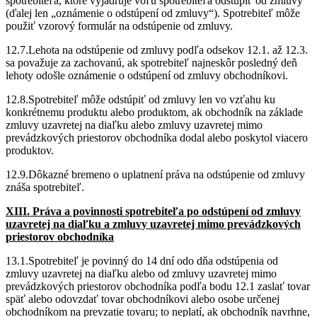
spotrebiteľa, ktoré vyjadruje vôľu spotrebiteľa odstúpiť od zmluvy
(ďalej len „oznámenie o odstúpení od zmluvy“). Spotrebiteľ môže
použiť vzorový formulár na odstúpenie od zmluvy.
12.7.Lehota na odstúpenie od zmluvy podľa odsekov 12.1. až 12.3.
sa považuje za zachovanú, ak spotrebiteľ najneskôr posledný deň
lehoty odošle oznámenie o odstúpení od zmluvy obchodníkovi.
12.8.Spotrebiteľ môže odstúpiť od zmluvy len vo vzťahu ku
konkrétnemu produktu alebo produktom, ak obchodník na základe
zmluvy uzavretej na diaľku alebo zmluvy uzavretej mimo
prevádzkových priestorov obchodníka dodal alebo poskytol viacero
produktov.
12.9.Dôkazné bremeno o uplatnení práva na odstúpenie od zmluvy
znáša spotrebiteľ.
XIII. Práva a povinnosti spotrebiteľa po odstúpení od zmluvy
uzavretej na diaľku a zmluvy uzavretej mimo prevádzkových
priestorov obchodníka
13.1.Spotrebiteľ je povinný do 14 dní odo dňa odstúpenia od
zmluvy uzavretej na diaľku alebo od zmluvy uzavretej mimo
prevádzkových priestorov obchodníka podľa bodu 12.1 zaslať tovar
späť alebo odovzdať tovar obchodníkovi alebo osobe určenej
obchodníkom na prevzatie tovaru; to neplatí, ak obchodník navrhne,