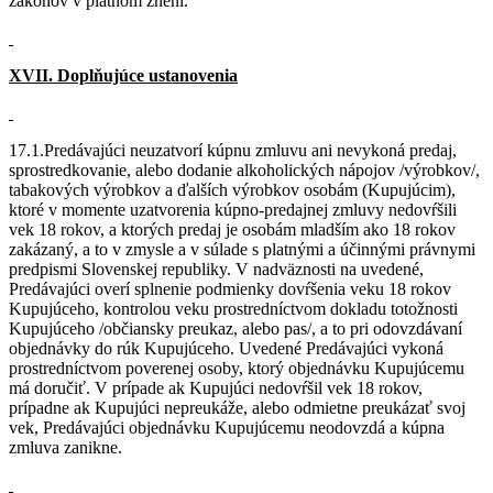
zákonov v platnom znení.
XVII. Doplňujúce ustanovenia
17.1.Predávajúci neuzatvorí kúpnu zmluvu ani nevykoná predaj,
sprostredkovanie, alebo dodanie alkoholických nápojov /výrobkov/,
tabakových výrobkov a ďalších výrobkov osobám (Kupujúcim),
ktoré v momente uzatvorenia kúpno-predajnej zmluvy nedovŕšili
vek 18 rokov, a ktorých predaj je osobám mladším ako 18 rokov
zakázaný, a to v zmysle a v súlade s platnými a účinnými právnymi
predpismi Slovenskej republiky. V nadväznosti na uvedené,
Predávajúci overí splnenie podmienky dovŕšenia veku 18 rokov
Kupujúceho, kontrolou veku prostredníctvom dokladu totožnosti
Kupujúceho /občiansky preukaz, alebo pas/, a to pri odovzdávaní
objednávky do rúk Kupujúceho. Uvedené Predávajúci vykoná
prostredníctvom poverenej osoby, ktorý objednávku Kupujúcemu
má doručiť. V prípade ak Kupujúci nedovŕšil vek 18 rokov,
prípadne ak Kupujúci nepreukáže, alebo odmietne preukázať svoj
vek, Predávajúci objednávku Kupujúcemu neodovzdá a kúpna
zmluva zanikne.