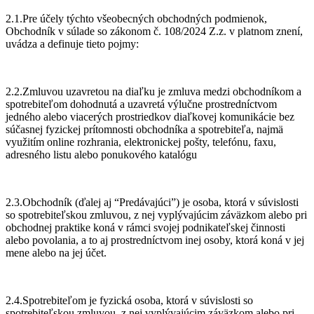
2.1.Pre účely týchto všeobecných obchodných podmienok,
Obchodník v súlade so zákonom č. 108/2024 Z.z. v platnom znení,
uvádza a definuje tieto pojmy:
2.2.Zmluvou uzavretou na diaľku je zmluva medzi obchodníkom a
spotrebiteľom dohodnutá a uzavretá výlučne prostredníctvom
jedného alebo viacerých prostriedkov diaľkovej komunikácie bez
súčasnej fyzickej prítomnosti obchodníka a spotrebiteľa, najmä
využitím online rozhrania, elektronickej pošty, telefónu, faxu,
adresného listu alebo ponukového katalógu
2.3.Obchodník (ďalej aj “Predávajúci”) je osoba, ktorá v súvislosti
so spotrebiteľskou zmluvou, z nej vyplývajúcim záväzkom alebo pri
obchodnej praktike koná v rámci svojej podnikateľskej činnosti
alebo povolania, a to aj prostredníctvom inej osoby, ktorá koná v jej
mene alebo na jej účet.
2.4.Spotrebiteľom je fyzická osoba, ktorá v súvislosti so
spotrebiteľskou zmluvou, z nej vyplývajúcim záväzkom alebo pri