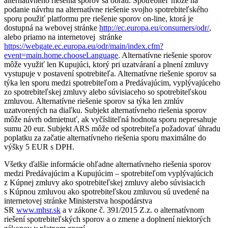
alternatívneho riešenia sporov sa obráti. Spotrebiteľ môže na
podanie návrhu na alternatívne riešenie svojho spotrebiteľského
sporu použiť platformu pre riešenie sporov on-line, ktorá je
dostupná na webovej stránke
http://ec.europa.eu/consumers/odr/
,
alebo priamo na internetovej stránke
https://webgate.ec.europa.eu/odr/main/index.cfm?
event=main.home.chooseLanguage
. Alternatívne riešenie sporov
môže využiť len Kupujúci, ktorý pri uzatváraní a plnení zmluvy
vystupuje v postavení spotrebiteľa. Alternatívne riešenie sporov sa
týka len sporu medzi spotrebiteľom a Predávajúcim, vyplývajúceho
zo spotrebiteľskej zmluvy alebo súvisiaceho so spotrebiteľskou
zmluvou. Alternatívne riešenie sporov sa týka len zmlúv
uzatvorených na diaľku. Subjekt alternatívneho riešenia sporov
môže návrh odmietnuť, ak vyčísliteľná hodnota sporu nepresahuje
sumu 20 eur. Subjekt ARS môže od spotrebiteľa požadovať úhradu
poplatku za začatie alternatívneho riešenia sporu maximálne do
výšky 5 EUR s DPH.
Všetky ďalšie informácie ohľadne alternatívneho riešenia sporov
medzi Predávajúcim a Kupujúcim – spotrebiteľom vyplývajúcich
z Kúpnej zmluvy ako spotrebiteľskej zmluvy alebo súvisiacich
s Kúpnou zmluvou ako spotrebiteľskou zmluvou sú uvedené na
internetovej stránke Ministerstva hospodárstva
SR
www.mhsr.sk
a v zákone č. 391/2015 Z.z. o alternatívnom
riešení spotrebiteľských sporov a o zmene a doplnení niektorých