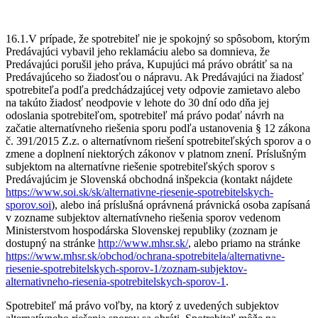
16.1.V prípade, že spotrebiteľ nie je spokojný so spôsobom, ktorým
Predávajúci vybavil jeho reklamáciu alebo sa domnieva, že
Predávajúci porušil jeho práva, Kupujúci má právo obrátiť sa na
Predávajúceho so žiadosťou o nápravu. Ak Predávajúci na žiadosť
spotrebiteľa podľa predchádzajúcej vety odpovie zamietavo alebo
na takúto žiadosť neodpovie v lehote do 30 dní odo dňa jej
odoslania spotrebiteľom, spotrebiteľ má právo podať návrh na
začatie alternatívneho riešenia sporu podľa ustanovenia § 12 zákona
č. 391/2015 Z.z. o alternatívnom riešení spotrebiteľských sporov a o
zmene a doplnení niektorých zákonov v platnom znení. Príslušným
subjektom na alternatívne riešenie spotrebiteľských sporov s
Predávajúcim je Slovenská obchodná inšpekcia (kontakt nájdete
https://www.soi.sk/sk/alternativne-riesenie-spotrebitelskych-
sporov.soi
), alebo iná príslušná oprávnená právnická osoba zapísaná
v zozname subjektov alternatívneho riešenia sporov vedenom
Ministerstvom hospodárska Slovenskej republiky (zoznam je
dostupný na stránke
http://www.mhsr.sk/
, alebo priamo na stránke
https://www.mhsr.sk/obchod/ochrana-spotrebitela/alternativne-
riesenie-spotrebitelskych-sporov-1/zoznam-subjektov-
alternativneho-riesenia-spotrebitelskych-sporov-1
.
Spotrebiteľ má právo voľby, na ktorý z uvedených subjektov