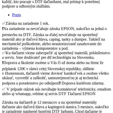
každý, kto pracuje s DTF tlačiarňami, mal prístup k potrebnej
podpore a odborným službám.
Popis
✅Záruka na zariadenie 1 rok.
❗Na zariadenie sa nevzťahuje záruka EPSON, nakoľko sa jedná o
prestavbu na DTF. Záruka sa ďalej nevzťahuje na spotrebný
materiál ako je tlačová hlava, caping, tanky a dumpre. Taktiež na
mechanické poškodenie, alebo neautorizované zasahovanie do
zariadenia – výmena komponentov a pod.
✅Ku tlačiarni vieme zabezpečiť aj spotrebný materiál, príslušenstvo
a servis. Sme dodávateľ pre dtf technológiu na Slovensku.
❗Doprava a školenie osobne u Vás či už doma alebo na firme že
príplatok 120€ v rámci celej Slovenskej republiky, sídlime
v Humennom, tlačiareň vieme doviesť kamkoľvek a osobne všetko
ukázať, vysvetliť a zaškoliť, samozrejmosťou je aj technická
podpora a poradenstvo po odkúpení❗ Doprava kuriérom zdarma.
✅ V prípade otázok nás neváhajte kontaktovať telefonicky, emailom
alebo aj whatsapp, robíme aj servis DTF Tlačiarní EPSON
Záruka na tlačiareň je 12 mesiacov a na spotrebné materiály
tlačiarne ako tlačová hlava a kapingová stanica 3 mesiace, nakoľko
je zariadenie naplnené hustými DTF farbami. Chod tlačiarne je