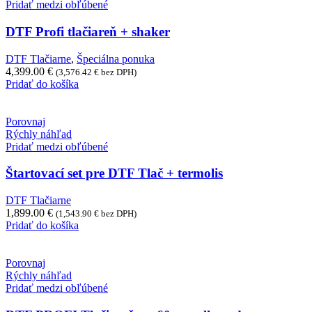
Pridať medzi obľúbené
DTF Profi tlačiareň + shaker
DTF Tlačiarne
,
Špeciálna ponuka
4,399.00
€
(
3,576.42
€
bez DPH)
Pridať do košíka
Porovnaj
Rýchly náhľad
Pridať medzi obľúbené
Štartovací set pre DTF Tlač + termolis
DTF Tlačiarne
1,899.00
€
(
1,543.90
€
bez DPH)
Pridať do košíka
Porovnaj
Rýchly náhľad
Pridať medzi obľúbené