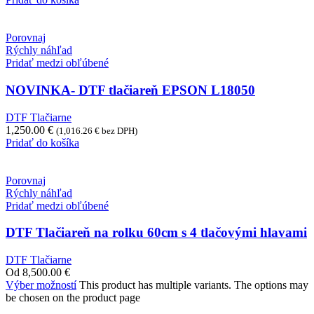
Porovnaj
Rýchly náhľad
Pridať medzi obľúbené
NOVINKA- DTF tlačiareň EPSON L18050
DTF Tlačiarne
1,250.00
€
(
1,016.26
€
bez DPH)
Pridať do košíka
Porovnaj
Rýchly náhľad
Pridať medzi obľúbené
DTF Tlačiareň na rolku 60cm s 4 tlačovými hlavami
DTF Tlačiarne
Od
8,500.00
€
Výber možností
This product has multiple variants. The options may
be chosen on the product page