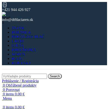
+421 944 426 927
info@dtftlaciaren.sk
JAZYK
PORADCA
PREČO DTF TLAČ
ÚVOD
O NÁS
PREVÁDZKA
SERVIS
BLOG
KONTAKT
Search
Prihlásenie / Registrácia
0
Obľúbené produkty
0
Porovnaj
0
items
0.00
€
Menu
0
items
0.00
€