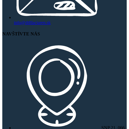
info@dtftlaciaren.sk
NAVŠTÍVTE NÁS
SNP 21, 066