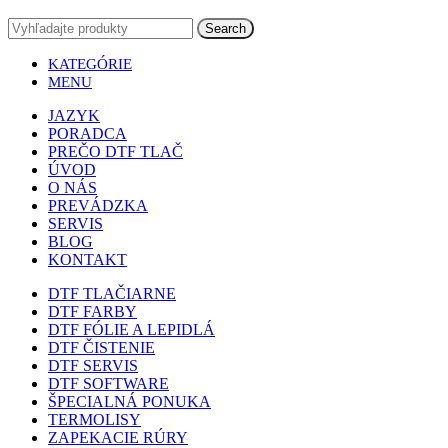
Search
KATEGÓRIE
MENU
JAZYK
PORADCA
PREČO DTF TLAČ
ÚVOD
O NÁS
PREVÁDZKA
SERVIS
BLOG
KONTAKT
DTF TLAČIARNE
DTF FARBY
DTF FÓLIE A LEPIDLÁ
DTF ČISTENIE
DTF SERVIS
DTF SOFTWARE
ŠPECIALNÁ PONUKA
TERMOLISY
ZAPEKACIE RÚRY