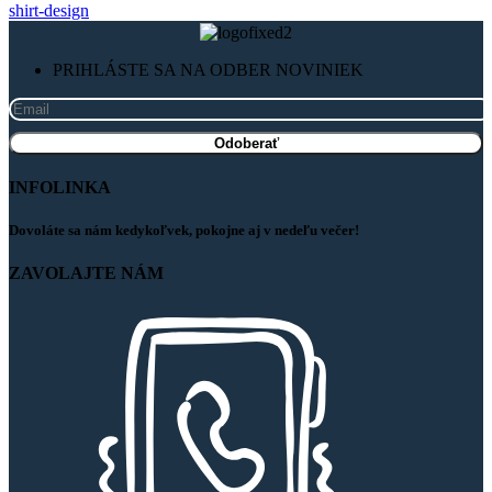
PRIHLÁSTE SA NA ODBER NOVINIEK
INFOLINKA
Dovoláte sa nám kedykoľvek, pokojne aj v nedeľu večer!
ZAVOLAJTE NÁM