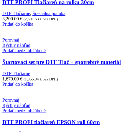
DTF PROFI Tlačiareň na rolku 30cm
DTF Tlačiarne
,
Špeciálna ponuka
3,200.00
€
(
2,601.63
€
bez DPH)
Pridať do košíka
Porovnaj
Rýchly náhľad
Pridať medzi obľúbené
Štartovací set pre DTF Tlač + spotrebný materiál
DTF Tlačiarne
1,679.00
€
(
1,365.04
€
bez DPH)
Pridať do košíka
Porovnaj
Rýchly náhľad
Pridať medzi obľúbené
DTF PROFI tlačiareň EPSON roll 60cm