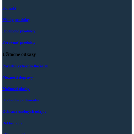
Kontakt
Všetky produkty
Obľúbené produkty
Porovnať produkty
Užitočné odkazy
Poradca výberom tlačiarní
Možnosti dopravy
Možnosti platby
Obchodné podmienky
Ochrana osobných údajov
Reklamácie