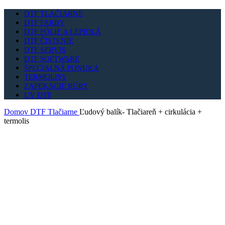
DTF TLAČIARNE
DTF FARBY
DTF FÓLIE A LEPIDLÁ
DTF ČISTENIE
DTF SERVIS
DTF SOFTWARE
ŠPECIALNÁ PONUKA
TERMOLISY
ZAPEKACIE RÚRY
UV DTF
Domov
DTF Tlačiarne
Ľudový balík- Tlačiareň + cirkulácia +
termolis