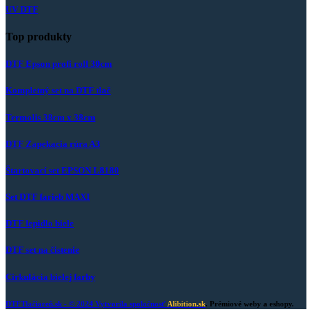
UV DTF
Top produkty
DTF Epson profi roll 30cm
Kompletný set na DTF tlač
Termolis 38cm x 38cm
DTF Zapekacia rúra A3
Štartovací set EPSON L8180
Set DTF farieb MAXI
DTF lepidlo biele
DTF set na čistenie
Cirkulácia bielej farby
DTFTlačiareň.sk
- © 2024 Vytvorila spoločnosť
Alibition.sk
. Prémiové weby a eshopy.