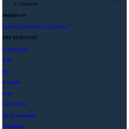
01 Humenné
Sledujte nás
Facebook
Instagram
Whatsapp
PRE KLIENTOV
Prečo DTF Tlač
O nás
Blog
Prevádzka
Servis
Vlastný merch
Návody na stiahnutie
Veľkoobchod