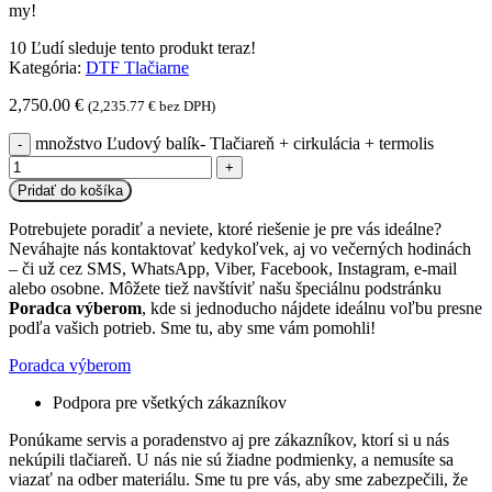
my!
10
Ľudí sleduje tento produkt teraz!
Kategória:
DTF Tlačiarne
2,750.00
€
(
2,235.77
€
bez DPH)
množstvo Ľudový balík- Tlačiareň + cirkulácia + termolis
Pridať do košíka
Potrebujete poradiť a neviete, ktoré riešenie je pre vás ideálne?
Neváhajte nás kontaktovať kedykoľvek, aj vo večerných hodinách
– či už cez SMS, WhatsApp, Viber, Facebook, Instagram, e-mail
alebo osobne. Môžete tiež navštíviť našu špeciálnu podstránku
Poradca výberom
, kde si jednoducho nájdete ideálnu voľbu presne
podľa vašich potrieb. Sme tu, aby sme vám pomohli!
Poradca výberom
Podpora pre všetkých zákazníkov
Ponúkame servis a poradenstvo aj pre zákazníkov, ktorí si u nás
nekúpili tlačiareň. U nás nie sú žiadne podmienky, a nemusíte sa
viazať na odber materiálu. Sme tu pre vás, aby sme zabezpečili, že