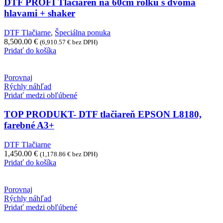
DTF PROFI Tlačiareň na 60cm rolku s dvoma
hlavami + shaker
DTF Tlačiarne
,
Špeciálna ponuka
8,500.00
€
(
6,910.57
€
bez DPH)
Pridať do košíka
Porovnaj
Rýchly náhľad
Pridať medzi obľúbené
TOP PRODUKT- DTF tlačiareň EPSON L8180,
farebné A3+
DTF Tlačiarne
1,450.00
€
(
1,178.86
€
bez DPH)
Pridať do košíka
Porovnaj
Rýchly náhľad
Pridať medzi obľúbené