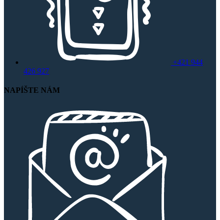
+421 944
426 927
NAPÍŠTE NÁM