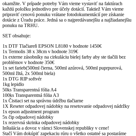
okamžite. V prípade potreby Vám vieme vystaviť na faktúrach
každú položku jednotlivo pre účely dotácií. Taktiež Vám vieme
pripraviť cenovú ponuku vrátane fotodokumentácií pre získanie
dotácie z Úradu práce. Jedná sa o najpredávanejšiu a najžiadanejšiu
ponuku na TRHU.
SET obsahuje:
1x DTF Tlačiareň EPSON L8180 v hodnote 1450€
1x Termolis 38 x 38cm v hodnote 319€
1x externe zásobníky na cirkuláciu bielej farby aby ste tlačili bez
problémov v hodnote 350€
1x set farieb(500ml čierna, 500ml azúrová, 500ml puprpurová,
500ml žltá, 2x 500ml biela)
1x DTG RIP softvér
1kg lepidlo
50ks Transparentná fólia A4
100ks Transparentná fólia A3
1x Čistiaci set na správnu údržbu tlačiarne
1X Reseter odpadovej nádobky na resetovanie odpadovej nádržky
1x epson adjustment program
5x čip odpadovej nádobky
1x rezervná skrinka odpadovej nádobky
Inštalácia a dovoz v rámci Slovenskej republiky v cene!
Stačí Vám dokúpiť zapekaciu rúru o všetko ostatné sa postaráme