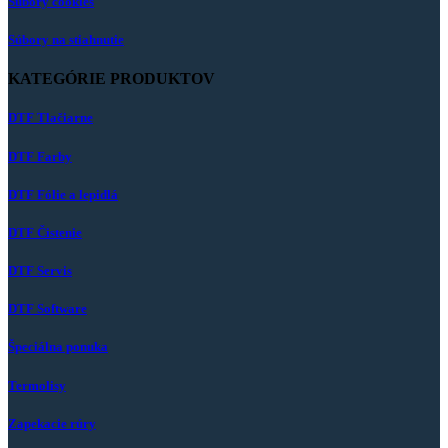
Súbory cookies
Súbory na stiahnutie
KATEGÓRIE PRODUKTOV
DTF Tlačiarne
DTF Farby
DTF Fólie a lepidlá
DTF Čistenie
DTF Servis
DTF Software
Špeciálna ponuka
Termolisy
Zapekacie rúry