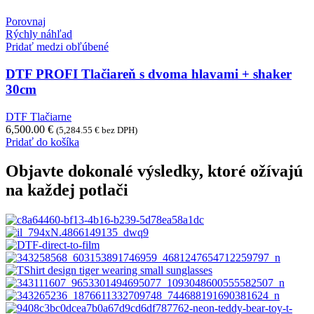
Porovnaj
Rýchly náhľad
Pridať medzi obľúbené
DTF PROFI Tlačiareň s dvoma hlavami + shaker
30cm
DTF Tlačiarne
6,500.00
€
(
5,284.55
€
bez DPH)
Pridať do košíka
Objavte dokonalé výsledky, ktoré ožívajú
na každej potlači