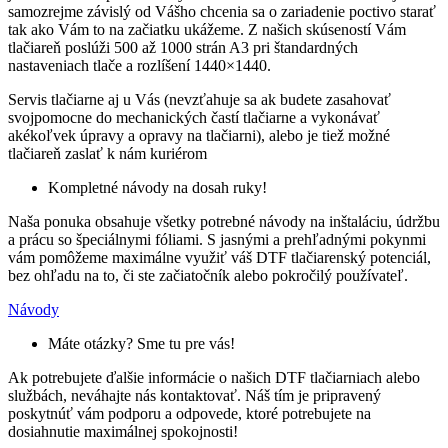
samozrejme závislý od Vášho chcenia sa o zariadenie poctivo starať
tak ako Vám to na začiatku ukážeme. Z našich skúseností Vám
tlačiareň poslúži 500 až 1000 strán A3 pri štandardných
nastaveniach tlače a rozlíšení 1440×1440.
Servis tlačiarne aj u Vás (nevzťahuje sa ak budete zasahovať
svojpomocne do mechanických častí tlačiarne a vykonávať
akékoľvek úpravy a opravy na tlačiarni), alebo je tiež možné
tlačiareň zaslať k nám kuriérom
Kompletné návody na dosah ruky!
Naša ponuka obsahuje všetky potrebné návody na inštaláciu, údržbu
a prácu so špeciálnymi fóliami. S jasnými a prehľadnými pokynmi
vám pomôžeme maximálne využiť váš DTF tlačiarenský potenciál,
bez ohľadu na to, či ste začiatočník alebo pokročilý používateľ.
Návody
Máte otázky? Sme tu pre vás!
Ak potrebujete ďalšie informácie o našich DTF tlačiarniach alebo
službách, neváhajte nás kontaktovať. Náš tím je pripravený
poskytnúť vám podporu a odpovede, ktoré potrebujete na
dosiahnutie maximálnej spokojnosti!