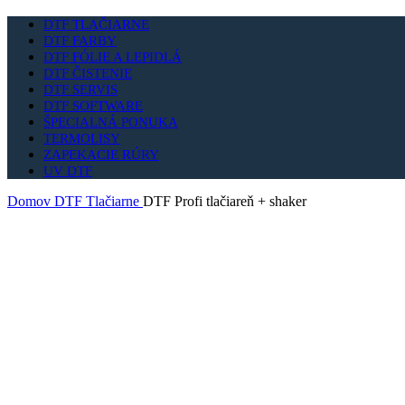
DTF TLAČIARNE
DTF FARBY
DTF FÓLIE A LEPIDLÁ
DTF ČISTENIE
DTF SERVIS
DTF SOFTWARE
ŠPECIALNÁ PONUKA
TERMOLISY
ZAPEKACIE RÚRY
UV DTF
Domov
DTF Tlačiarne
DTF Profi tlačiareň + shaker