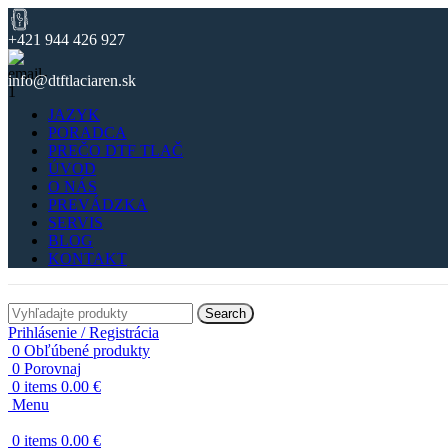
+421 944 426 927
info@dtftlaciaren.sk
JAZYK
PORADCA
PREČO DTF TLAČ
ÚVOD
O NÁS
PREVÁDZKA
SERVIS
BLOG
KONTAKT
Search
Prihlásenie / Registrácia
0
Obľúbené produkty
0
Porovnaj
0
items
0.00
€
Menu
0
items
0.00
€