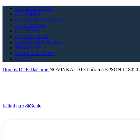
DTF TLAČIARNE
DTF FARBY
DTF FÓLIE A LEPIDLÁ
DTF ČISTENIE
DTF SERVIS
DTF SOFTWARE
ŠPECIALNÁ PONUKA
TERMOLISY
ZAPEKACIE RÚRY
UV DTF
Domov
DTF Tlačiarne
NOVINKA- DTF tlačiareň EPSON L18050
Klikni na zväčšenie