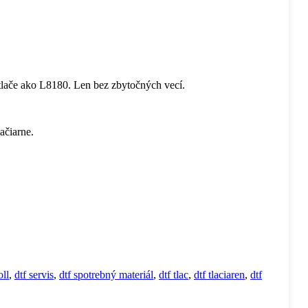
b tlače ako L8180. Len bez zbytočných vecí.
ačiarne.
oll
,
dtf servis
,
dtf spotrebný materiál
,
dtf tlac
,
dtf tlaciaren
,
dtf