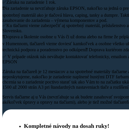
✅Záruka na zariadenie 1 rok.
❗Na zariadenie sa nevzťahuje záruka EPSON, nakoľko sa jedná o pre
spotrebný materiál ako je tlačová hlava, caping, tanky a dumpre. Ta
zasahovanie do zariadenia – výmena komponentov a pod.
✅Ku tlačiarni vieme zabezpečiť aj spotrebný materiál, príslušenstvo a
Slovensku.
❗Doprava a školenie osobne u Vás či už doma alebo na firme že prípla
v Humennom, tlačiareň vieme doviesť kamkoľvek a osobne všetko ukáz
technická podpora a poradenstvo po odkúpení❗ Doprava kuriérom zd
✅ V prípade otázok nás neváhajte kontaktovať telefonicky, emailom a
EPSON
Záruka na tlačiareň je 12 mesiacov a na spotrebné materiály tlačiarne
neposkytujeme, nakoľko je zariadenie naplnené hustými DTF farbami
chcenia sa o zariadenie poctivo starať tak ako Vám to na začiatku uk
1500 až 2000 strán A3 pri štandardných nastaveniach tlače a rozlíše
Servis tlačiarne aj u Vás (nevzťahuje sa ak budete zasahovať svojpo
akékoľvek úpravy a opravy na tlačiarni), alebo je tiež možné tlačiare
Kompletné návody na dosah ruky!