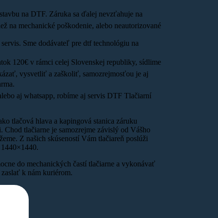
stavbu na DTF. Záruka sa ďalej nevzťahuje na
ktiež na mechanické poškodenie, alebo neautorizované
 servis. Sme dodávateľ pre dtf technológiu na
tok 120€ v rámci celej Slovenskej republiky, sídlime
ať, vysvetliť a zaškoliť, samozrejmosťou je aj
arma.
lebo aj whatsapp, robíme aj servis DTF Tlačiarní
 ako tlačová hlava a kapingová stanica záruku
. Chod tlačiarne je samozrejme závislý od Vášho
ážeme. Z našich skúseností Vám tlačiareň poslúži
ní 1440×1440.
mocne do mechanických častí tlačiarne a vykonávať
ň zaslať k nám kuriérom.