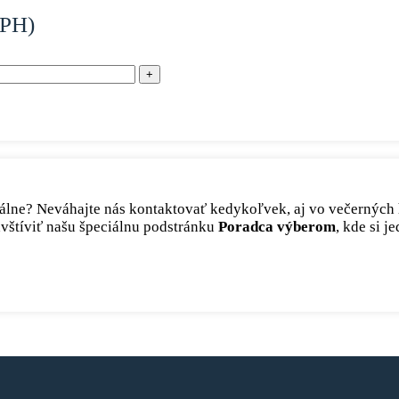
PH)
 ideálne? Neváhajte nás kontaktovať kedykoľvek, aj vo večernýc
avštíviť našu špeciálnu podstránku
Poradca výberom
, kde si 