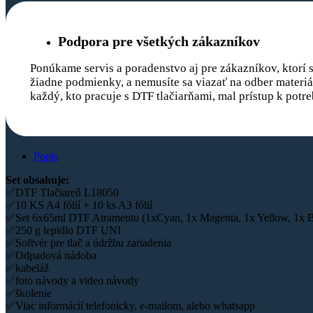
Podpora pre všetkých zákazníkov
Ponúkame servis a poradenstvo aj pre zákazníkov, ktorí si
žiadne podmienky, a nemusíte sa viazať na odber materiál
každý, kto pracuje s DTF tlačiarňami, mal prístup k pot
Popis
Set obsahuje:
✅DTF Tlačiareň L18050
✅10 KS A4 fólií + 10 ks A3 fólií
✅Set 6x65ml DTF Atramentu (1xCyan, 1x Magenta, 1x Yellow, 1x Bl
✅250 g lepidlo DTF UNI
✅Softvér pre tlač a údržbu zariadenia
✅Odpadová nádoba
✅kabeláž
✅foto návody a video návody
✅školenie
✅Viac informácií telefonicky, e-mailom, alebo whatsapp