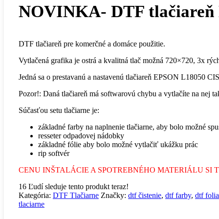
NOVINKA- DTF tlačiareň
DTF tlačiareň pre komerčné a domáce použitie.
Vytlačená grafika je ostrá a kvalitná tlač možná 720×720, 3x rýc
Jedná sa o prestavanú a nastavenú tlačiareň EPSON L18050 CISS 
Pozor!: Daná tlačiareň má softwarovú chybu a vytlačíte na nej ta
Súčasťou setu tlačiarne je:
základné farby na naplnenie tlačiarne, aby bolo možné spus
resseter odpadovej nádobky
základné fólie aby bolo možné vytlačiť ukážku prác
rip softvér
CENU INŠTALÁCIE A SPOTREBNÉHO MATERIÁLU SI 
16
Ľudí sleduje tento produkt teraz!
Kategória:
DTF Tlačiarne
Značky:
dtf čistenie
,
dtf farby
,
dtf folia
tlaciarne