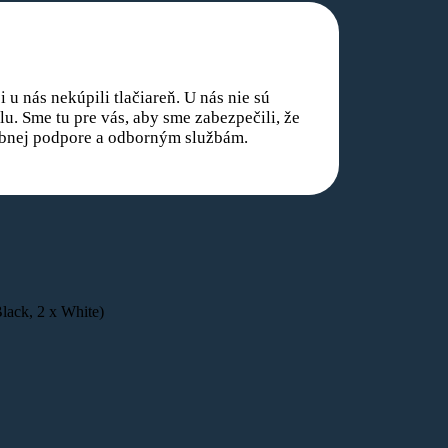
 u nás nekúpili tlačiareň. U nás nie sú
u. Sme tu pre vás, aby sme zabezpečili, že
rebnej podpore a odborným službám.
ack, 2 x White)