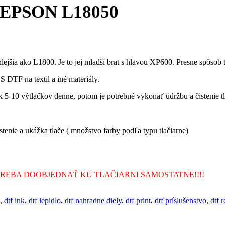
 EPSON L18050
hlejšia ako L1800. Je to jej mladší brat s hlavou XP600. Presne spôso
DTF na textil a iné materiály.
k 5-10 výtlačkov denne, potom je potrebné vykonať údržbu a čistenie tl
tenie a ukážka tlače ( množstvo farby podľa typu tlačiarne)
TREBA DOOBJEDNAŤ KU TLAČIARNI SAMOSTATNE!!!!
,
dtf ink
,
dtf lepidlo
,
dtf nahradne diely
,
dtf print
,
dtf príslušenstvo
,
dtf r